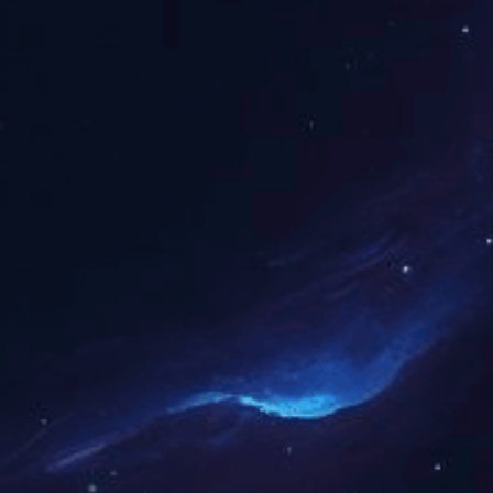
热门TAG
木材粉碎机
模板破碎机
锯末粉碎机
烘干机
模具
木粉机
压块机
菇木粉碎机
输送机
星空(中国)
服务热线：