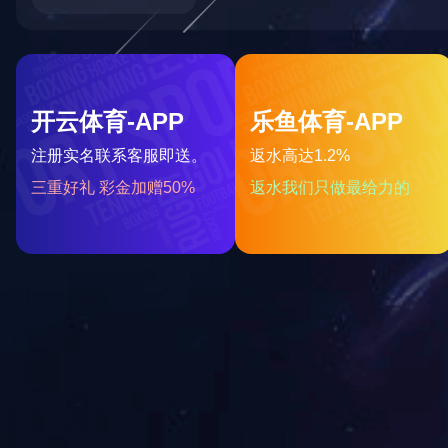
手续？
生产1吨蒸汽分别需要多少燃煤，
生物质颗粒，生
常见热力单位换算表
颗粒机的机型及型号如何区分
天然气和生物质颗粒烧锅炉哪个更
划算？
开办生物质燃料颗粒厂应该去政府
哪些部门办理
建一个木屑颗粒厂要投资多少？
购买生物质颗粒机可享什么国家补
贴你知道吗
木屑生物燃料颗粒机殷都生物燃料
颗粒机日产十