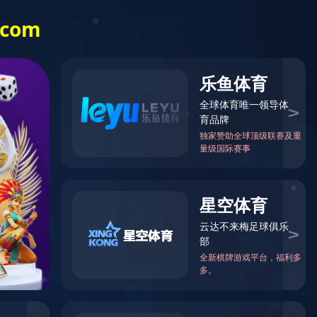
热门搜索：
颗粒机
粉碎机
烘干机
24小时咨询热线
星空
现场案
138-3820-4666
中国)
例
Apr 01, 2020
输送机将其连续加入干燥管内。在高速热气流的输送和