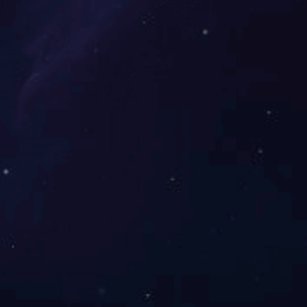
产品中心
街镇工业园区
颗粒机