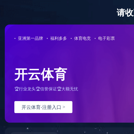
欢迎光临星空官方网页版官方网站！
首页
热门产品
主页
脉冲
大型破碎机
生物质颗粒机
气流
平模颗粒机