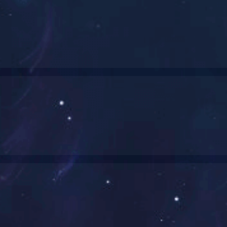
中，使湿物料的中的水分蒸发，得到粉状或粒状
官方网页版 +
记录